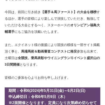
今回は、前回に引き続き
【選手＆馬ファースト】の大会を標榜
す
るほか、選手の皆様により楽しんで演技していただき、勉強して
いただける大会とするべく、スターホースの
オリンピアン福島大
輔選手
にもご協力を頂戴いたします。
また、エクイネット様の後援により競技の模様を一部サイト掲載
頂く事と、
馬場馬術＆動画審査コンテストに格安
参加も出来て、
土曜日は
全競技、乗馬表彰やウイニングラン
等
イベント盛沢山の
3日間開催
となります。
皆様のご参加を心よりお待ち申し上げます。
期間：令和6(2024)年5月31日(金)～6月2日(日)
申込締切日：令和6年5月9日（木）
※2面開催となります、定員になり次第締め切らせて