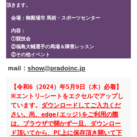
頂きます。
会場：御殿場市 馬術・スポーツセンター
内容：
①競技会
②福島大輔選手の馬場＆障害レッスン
②その他イベント
mail：
show@pradoinc.jp
【
令和6（2024）年5月9日（木）必着
】
※
エントリ―シートをエクセルでアップし
ています。
ダウンロードしてご入力くだ
さい。尚、edge(エッジ)をご利用の際
は、ブラウザで開かず一旦、ダウンロー
ド頂いてから、PC上に保存頂き開いて下