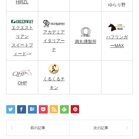
HIRZL
ゆらり野
エクエスト
アカデミア
リアン
ハフリンガ
イタリアー
満丸燻製所
スイートフ
ーMAX
ナ
ィード
–>
くるくるチ
QHP
キン
前の記事
次の記事