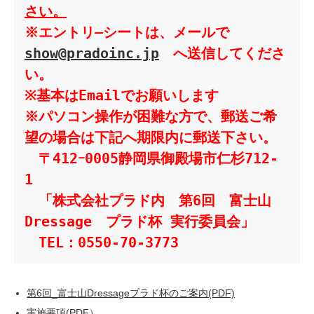
さい。
※エントリ―シートは、メールで　
show@pradoinc.jp
　へ送信してくださ
い。
※基本はEmailでお願いします　
※パソコン操作が困難な方で、郵送ご希
望の場合は下記へ期限内に郵送下さい。
　〒412ｰ0005静岡県御殿場市仁杉
712
-
1　
　「株式会社プラド内　第6回　富士山
Dressage　プラド杯 実行委員会」
　TEL：0550-70-3773
第6回_富士山Dressageプラド杯のご案内(PDF)
実施要項(PDF）