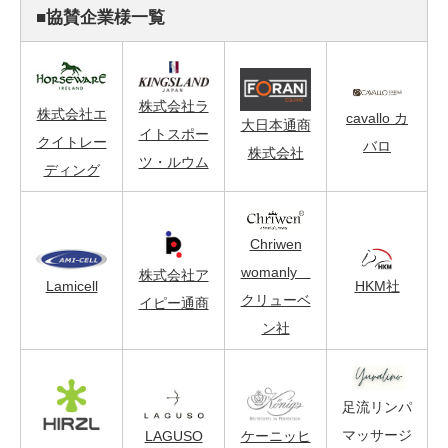
■協賛企業様一覧
株式会社ラ
株式会社エ
cavallo カ
大日本通商
イトスポー
クイトレー
バロ
株式会社
ツ・ルウム
ディング
Chriwen
womanly
株式会社ア
Lamicell
HKM社
クリューベ
イピー通商
ン社
足流リンパ
マッサージ
ケーニッヒ
LAGUSO