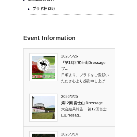
プラド杯
(25)
Event Information
2026/6/26
『第13回 富士山Dressage
プ…
日頃より、プラドをご愛顧い
ただき心より感謝申し上げ…
2026/6/25
第12回 富士山 Dressage …
大会結果報告 ・第12回富士
山Dressag…
2026/3/14