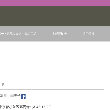
ポート乗馬ウェア・乗馬用品
主催競技会
採用情報
ラド
深川 由美子
2 東京都杉並区高円寺北3-42-13-2F