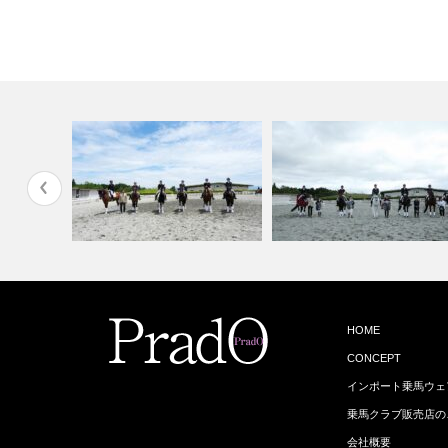
ageプラ
第9回 富士山 Dressage プラ
第10回 富士山 Dressage プ
HOME
ド…
ラ…
CONCEPT
インポート乗馬ウェ
乗馬クラブ販売店の
会社概要