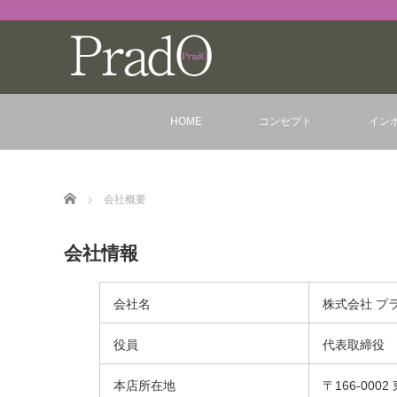
HOME
コンセプト
イン
Home
会社概要
会社情報
会社名
株式会社 プ
役員
代表取締役 
本店所在地
〒166-000