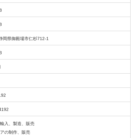
8
8
5 静岡県御殿場市仁杉712-1
3
月
192
4192
輸入、製造、販売
アの制作、販売