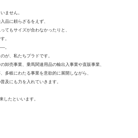
ていません。
輸入品に頼らざるをえず、
思ってもサイズが合わなかったりと、
です。
――。
たのが、私たちプラドです。
での卸売事業、乗馬関連用品の輸出入事業や直販事業、
等、多岐にわたる事業を意欲的に展開しながら、
の普及にも力を入れていきます。
渡来したといいます。