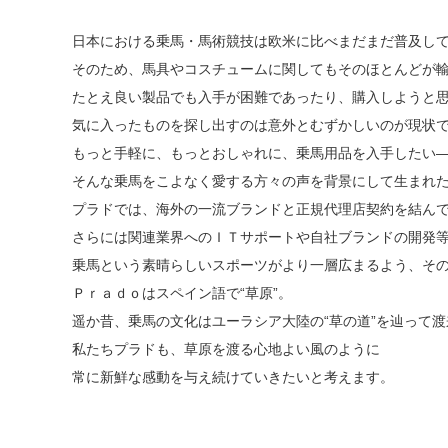
日本における乗馬・馬術競技は欧米に比べまだまだ普及し
そのため、馬具やコスチュームに関してもそのほとんどが
たとえ良い製品でも入手が困難であったり、購入しようと
気に入ったものを探し出すのは意外とむずかしいのが現状
もっと手軽に、もっとおしゃれに、乗馬用品を入手したい
そんな乗馬をこよなく愛する方々の声を背景にして生まれ
プラドでは、海外の一流ブランドと正規代理店契約を結ん
さらには関連業界へのＩＴサポートや自社ブランドの開発
乗馬という素晴らしいスポーツがより一層広まるよう、そ
Ｐｒａｄｏはスペイン語で“草原”。
遥か昔、乗馬の文化はユーラシア大陸の“草の道”を辿って
私たちプラドも、草原を渡る心地よい風のように
常に新鮮な感動を与え続けていきたいと考えます。