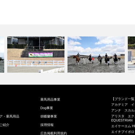
第3回 富士山 Dressage プラ
第8回 富士山 Dressage プラ
第
【ブランド一覧
乗馬用品事業
ド…
ド…
ラ
アカデミア イタリア
Dog事業
アンナ スカルパティ
アリスタ エクエ
ア・乗馬用品
胡蝶蘭事業
EQUESTRIAN
ご紹介
採用情報
エイケーエム H
エイチブイポロ H
広告掲載利用規約