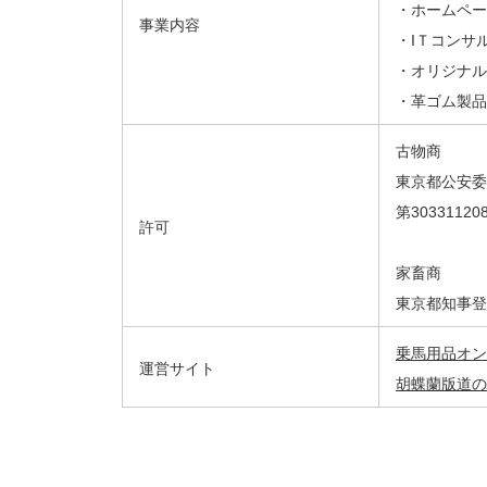
・ホームペー
事業内容
・IＴコンサ
・オリジナル
・革ゴム製品
古物商
東京都公安委
第30331120
許可
家畜商
東京都知事登
乗馬用品オンラ
運営サイト
胡蝶蘭版道の