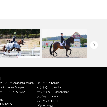
11回 富士山 Dressage プ
『第2回 富士山Dressageプラ
第5回 富士山
】
…
ド杯…
ド…
ーナ Academia Italiana
ケーニッヒ Konigs
 Anna Scarpati
ケンタウロス Konigs
ストリアン ARISTA
サンライター Sonnenreiter
スプークス Spooks
KM
ハーツェル HIRZL
V POLO
ピカー Pikeur